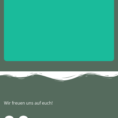
Unser Bällebad lädt zum Springen, Toben und
Eintauchen ein – ein buntes Vergnügen für kleine
Entdecker!
Wir freuen uns auf euch!