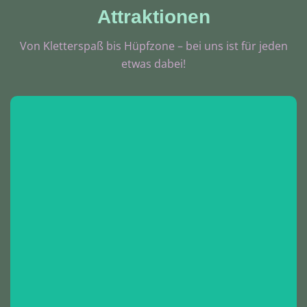
Attraktionen
Von Kletterspaß bis Hüpfzone – bei uns ist für jeden
etwas dabei!
Spielturm
Unser großer Speilturm lädt mutige Entdecker zum
Klettern, Rutschen und Erobern auf mehreren
Ebenen ein.